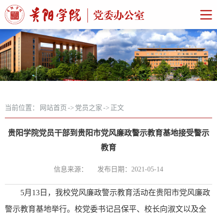
当前位置：
网站首页
->
党员之家
->
正文
贵阳学院党员干部到贵阳市党风廉政警示教育基地接受警示
教育
信息来源：
发布日期：2021-05-14
5月13日，我校党风廉政警示教育活动在贵阳市党风廉政
警示教育基地举行。校党委书记吕保平、校长向淑文以及全